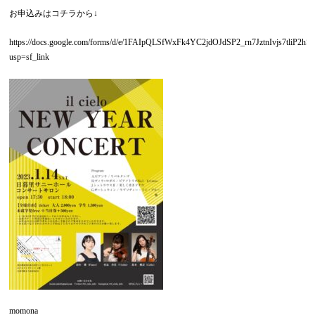
お申込みはコチラから↓
https://docs.google.com/forms/d/e/1FAIpQLSfWxFk4YC2jdOJdSP2_rn7JztnIvjs7tliP2h
usp=sf_link
momona